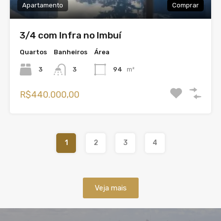
Apartamento
Comprar
3/4 com Infra no Imbuí
Quartos
Banheiros
Área
3
3
94
m²
R$440.000,00
1
2
3
4
Veja mais