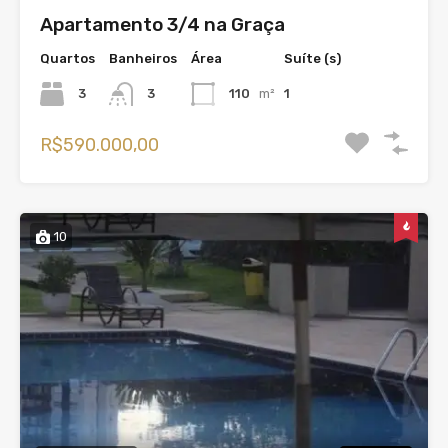
Apartamento 3/4 na Graça
Quartos
Banheiros
Área
Suíte (s)
3
3
110
m²
1
R$590.000,00
10