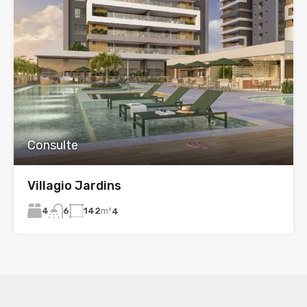
Consulte
Villagio Jardins
4
142
m²
6
4