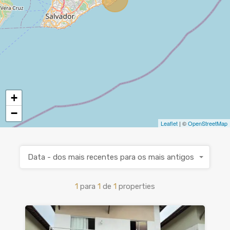
+
−
Leaflet
| ©
OpenStreetMap
Data - dos mais recentes para os mais antigos
1
para
1
de
1
properties