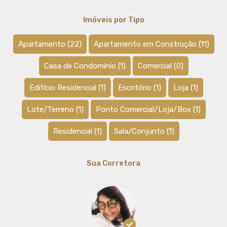
Imóveis por Tipo
Apartamento
(22)
Apartamento em Construção
(11)
Casa de Condomínio
(1)
Comercial
(0)
Edifício Residencial
(1)
Escritório
(1)
Loja
(1)
Lote/Terreno
(1)
Ponto Comercial/Loja/Box
(1)
Residencial
(1)
Sala/Conjunto
(1)
Sua Corretora