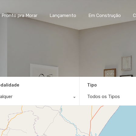
Home
Pronto pra Morar
La
Pronto pra Morar
Lançamento
Em Construção
C
dalidade
Tipo
alquer
Todos os Tipos