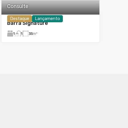
Consulte
Destaque
Lançamento
Barra Signature
1
35
m²
1