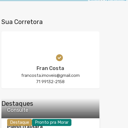
Sua Corretora
Fran Costa
francosta.imoveis@gmail.com
71 99132-2158
Destaques
Consulte
Destaque
Pronto pra Morar
Pleno Itaigara