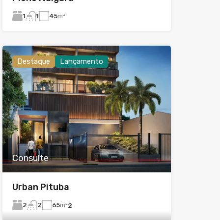
1
45
m²
1
Destaque
Lançamento
Consulte
Urban Pituba
2
65
m²
2
2