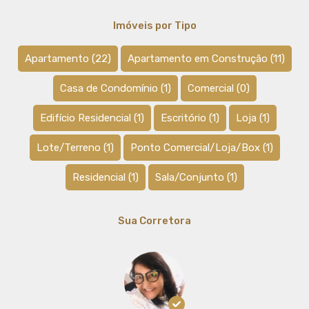
Imóveis por Tipo
Apartamento
(22)
Apartamento em Construção
(11)
Casa de Condomínio
(1)
Comercial
(0)
Edifício Residencial
(1)
Escritório
(1)
Loja
(1)
Lote/Terreno
(1)
Ponto Comercial/Loja/Box
(1)
Residencial
(1)
Sala/Conjunto
(1)
Sua Corretora