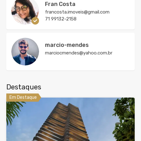
Fran Costa
francosta.imoveis@gmail.com
71 99132-2158
marcio-mendes
marciocmendes@yahoo.com.br
Destaques
Em Destaque