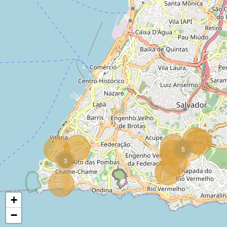
5
3
+
−