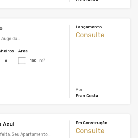
Lançamento
o
Consulte
O Auge da…
heiros
Área
m²
150
6
Por
Fran Costa
Em Construção
 Azul
Consulte
rfeita: Seu Apartamento…