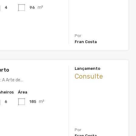
m²
96
4
Por
Fran Costa
Lançamento
orto
Consulte
: A Arte de…
heiros
Área
m²
185
6
Por
Fran Costa