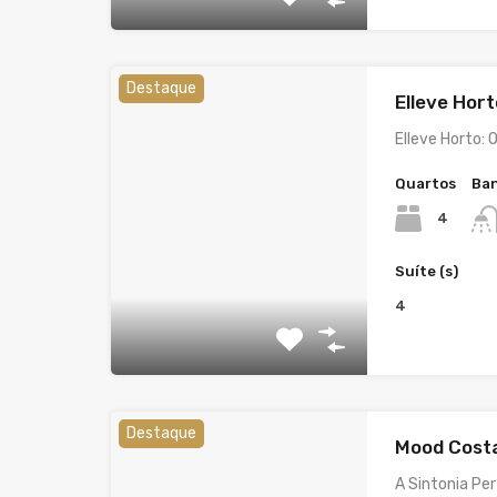
Destaque
Elleve Hort
Elleve Horto: 
Quartos
Ban
4
Suíte (s)
4
Destaque
Mood Costa
A Sintonia Pe