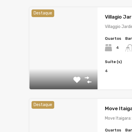
Destaque
Villagio Ja
Villaggio Jard
Quartos
Ban
4
Suíte (s)
4
Destaque
Move Itaig
Move Itaigara
Quartos
Ban