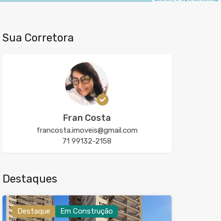
Sua Corretora
Fran Costa
francosta.imoveis@gmail.com
71 99132-2158
Destaques
Destaque
Em Construção