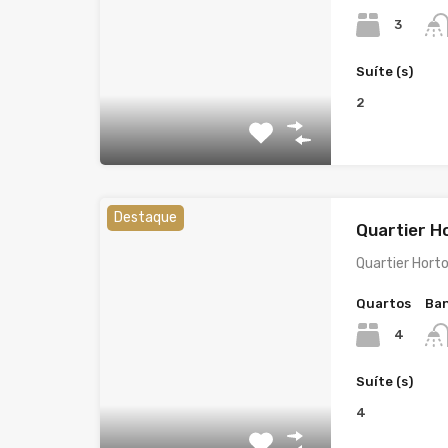
3
Suíte (s)
2
Destaque
Quartier H
Quartier Horto
Quartos
Ban
4
Suíte (s)
4