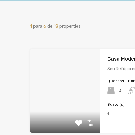
1
para
6
de
18
properties
Casa Moder
Seu Refúgio e
Quartos
Ban
3
Suíte (s)
1