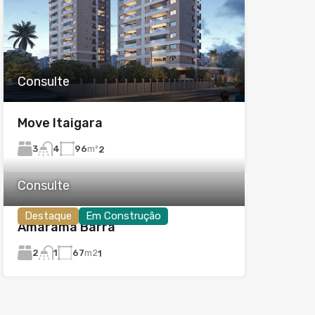
Consulte
Move Itaigara
3
96
m²
4
2
Consulte
Destaque
Em Construção
Amarama Barra
2
67
m2
1
1