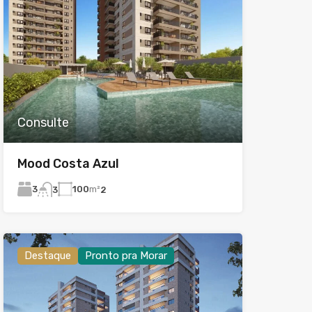
Consulte
Mood Costa Azul
3
100
m²
3
2
Destaque
Pronto pra Morar