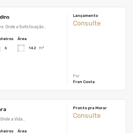
Lançamento
rdins
Consulte
ins: Onde a Sofisticação…
heiros
Área
m²
142
6
Por
Fran Costa
Pronto pra Morar
ara
Consulte
: Onde a Vida…
heiros
Área