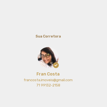
Sua Corretora
Fran Costa
francosta.imoveis@gmail.com
71 99132-2158