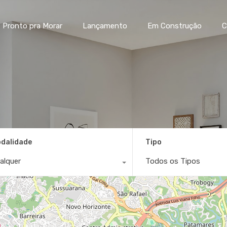
Home
Pronto pra Morar
La
Pronto pra Morar
Lançamento
Em Construção
C
dalidade
Tipo
alquer
Todos os Tipos