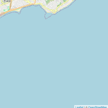
Leaflet
| ©
OpenStreetMap