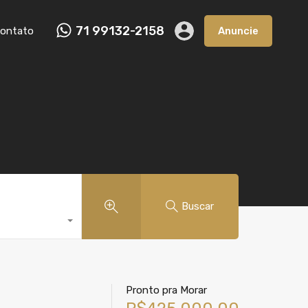
71 99132-2158
nçamento
Em Construção
Contato
Anuncie
ontato
Anuncie
Buscar
Pronto pra Morar