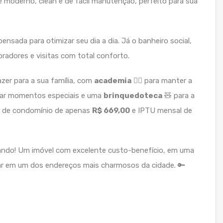
 moderno, clean e de fácil manutenção, perfeito para sua
ensada para otimizar seu dia a dia. Já o banheiro social,
adores e visitas com total conforto.
zer para a sua família, com
academia
🏋️‍♀️ para manter a
rar momentos especiais e uma
brinquedoteca
🧸 para a
or de condomínio de apenas
R$ 669,00
e IPTU mensal de
ando! Um imóvel com excelente custo-benefício, em uma
star em um dos endereços mais charmosos da cidade. 🔑