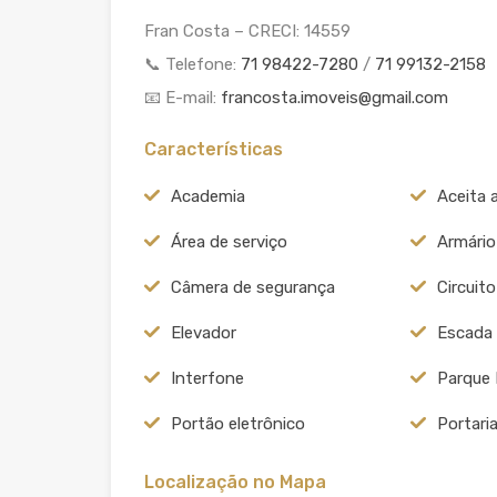
Fran Costa – CRECI: 14559
📞 Telefone:
71 98422-7280
/
71 99132-2158
📧 E-mail:
francosta.imoveis@gmail.com
Características
Academia
Aceita 
Área de serviço
Armário
Câmera de segurança
Circuit
Elevador
Escada
Interfone
Parque 
Portão eletrônico
Portari
Localização no Mapa