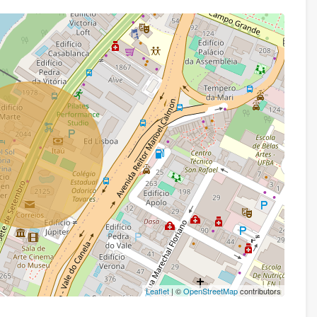
Leaflet
| ©
OpenStreetMap
contributors