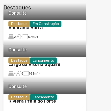
Destaques
Consulte
Destaque
Em Construção
Amarama Barra
2
67
m2
1
1
Consulte
Destaque
Lançamento
Largo da Vitória Square
4
163
m²
6
4
Consulte
Destaque
Lançamento
Riviera Praia do Forte