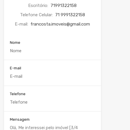
Escritório:
71991322158
Telefone Celular:
71 9991322158
E-mail:
francosta.imoveis@gmail.com
Nome
E-mail
Telefone
Mensagem