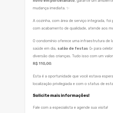
novo em porcelanato
, garante um ambiente
mudança imediata. ✨
A cozinha, com área de serviço integrada, foi p
com acabamento de qualidade, atende aos mor
O condomínio oferece uma infraestrutura de la
saúde em dia,
salão de festas
🥳 para celeb
diversão das crianças. Tudo isso com um val
R$ 110,00
.
Esta é a oportunidade que você estava esper
localização privilegiada e com o status de e
Solicite mais informações!
Fale com a especialista e agende sua visita!