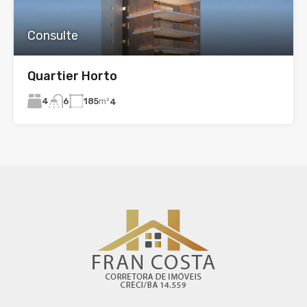
Consulte
Quartier Horto
4
185
m²
6
4