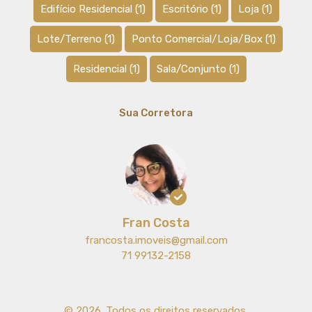
Edifício Residencial
(1)
Escritório
(1)
Loja
(1)
Lote/Terreno
(1)
Ponto Comercial/Loja/Box
(1)
Residencial
(1)
Sala/Conjunto
(1)
Sua Corretora
Fran Costa
francosta.imoveis@gmail.com
71 99132-2158
© 2026. Todos os direitos reservados.