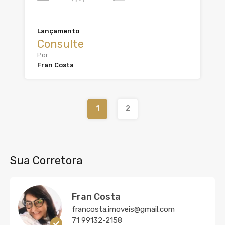
Lançamento
Consulte
Por
Fran Costa
1
2
Sua Corretora
Fran Costa
francosta.imoveis@gmail.com
71 99132-2158