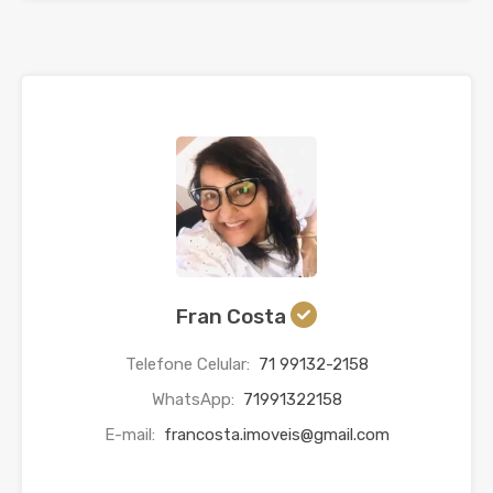
Fran Costa
Telefone Celular:
71 99132-2158
WhatsApp:
71991322158
E-mail:
francosta.imoveis@gmail.com