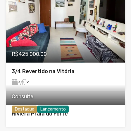
R$425.000,00
3/4 Revertido na Vitória
3
2
Consulte
Destaque
Lançamento
Riviera Praia do Forte