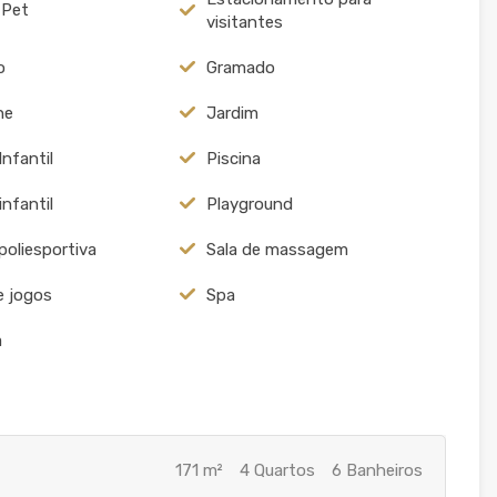
 Pet
visitantes
o
Gramado
ne
Jardim
Infantil
Piscina
infantil
Playground
poliesportiva
Sala de massagem
e jogos
Spa
a
171 m²
4 Quartos
6 Banheiros