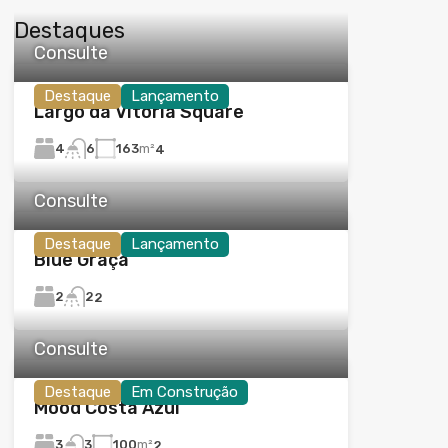
Destaques
Consulte
Destaque
Lançamento
Largo da Vitória Square
4
163
m²
6
4
Consulte
Destaque
Lançamento
Blue Graça
2
2
2
Consulte
Destaque
Em Construção
Mood Costa Azul
3
100
m²
3
2