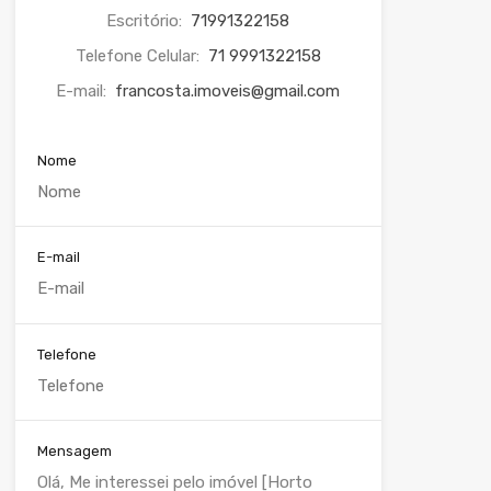
Escritório:
71991322158
Telefone Celular:
71 9991322158
E-mail:
francosta.imoveis@gmail.com
Nome
E-mail
Telefone
Mensagem