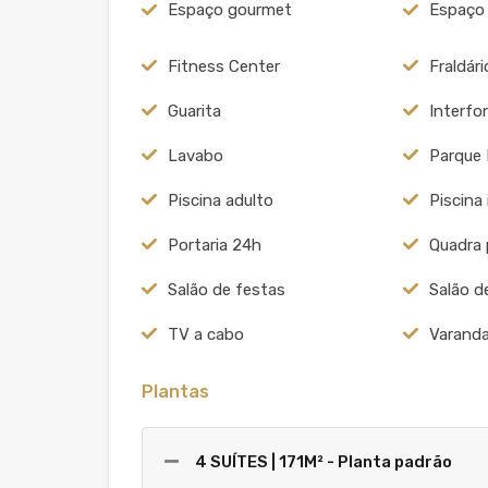
Espaço gourmet
Espaço
Fitness Center
Fraldári
Guarita
Interfo
Lavabo
Parque 
Piscina adulto
Piscina 
Portaria 24h
Quadra 
Salão de festas
Salão d
TV a cabo
Varand
Plantas
4 SUÍTES | 171M² - Planta padrão