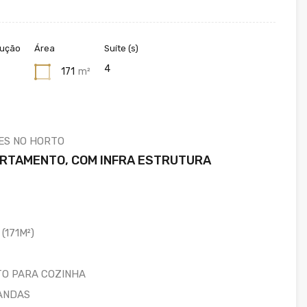
rução
Área
Suíte (s)
4
171
m²
TES NO HORTO
ARTAMENTO, COM INFRA ESTRUTURA
(171M²)
O PARA COZINHA
ANDAS