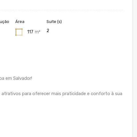
rução
Área
Suíte (s)
2
117
m²
ba em Salvador!
 atrativos para oferecer mais praticidade e conforto à sua