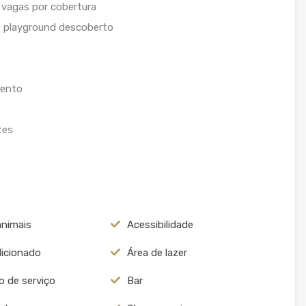
 vagas por cobertura
e playground descoberto
mento
tes
animais
Acessibilidade
icionado
Área de lazer
o de serviço
Bar