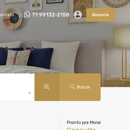
nçamento
Em Construção
Contato
Anuncie
71 99132-2158
ontato
Anuncie
Buscar
Pronto pra Morar