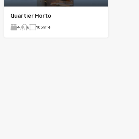
Quartier Horto
4
185
m²
6
4