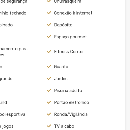
 de segurança
Churrasqueira
ínio fechado
Conexão à internet
olhado
Depósito
Espaço gourmet
onamento para
Fitness Center
tes
o
Guarita
grande
Jardim
Piscina adulto
ound
Portão eletrônico
poliesportiva
Ronda/Vigilância
e jogos
TV a cabo