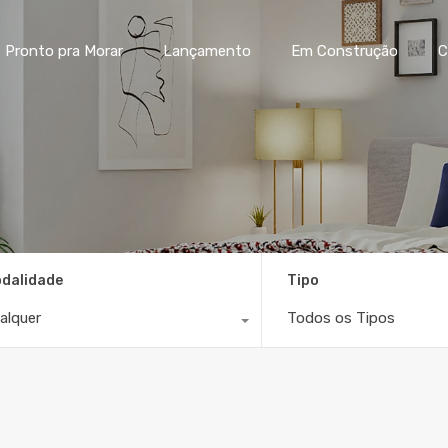
Home
Pronto pra Morar
La
Pronto pra Morar
Lançamento
Em Construção
C
dalidade
Tipo
alquer
Todos os Tipos