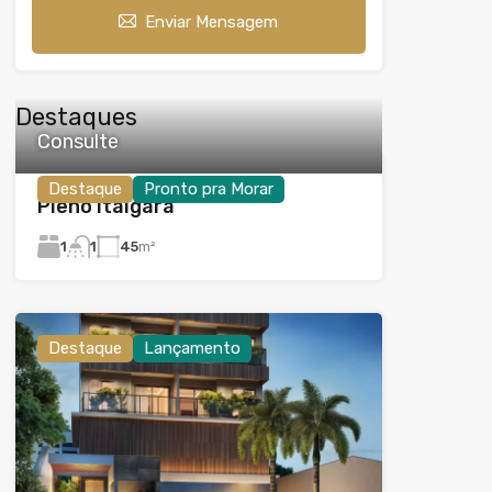
Enviar Mensagem
Destaques
Consulte
Destaque
Pronto pra Morar
Pleno Itaigara
1
45
m²
1
Destaque
Lançamento