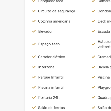
Brinquedoteca
Câmera
Circuito de segurança
Condom
Cozinha americana
Deck m
Elevador
Escada
Estaci
Espaço teen
visitan
Gerador elétrico
Gramad
Interfone
Janela 
Parque Infantil
Piscina
Piscina infantil
Playgr
Portaria 24h
Quadra 
Salão de festas
Salão d