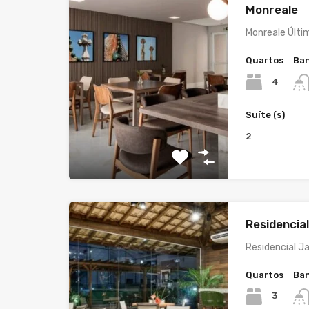
Monreale
Monreale Últi
Quartos
Ban
4
Suíte (s)
2
Residencia
Residencial J
Quartos
Ban
3