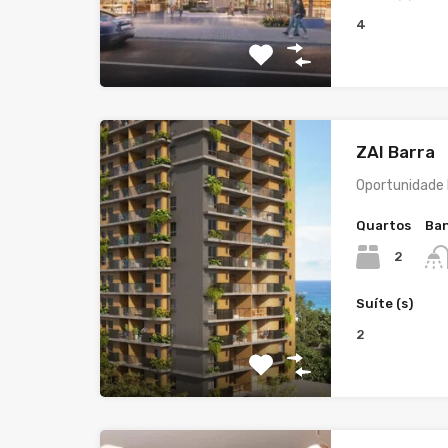
4
ZAI Barra
Oportunidade 
Quartos
Ban
2
Suíte (s)
2