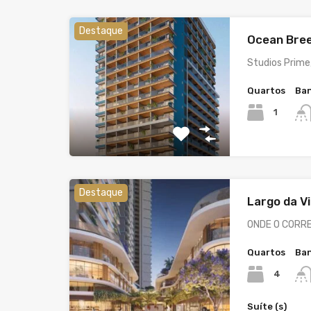
Destaque
Ocean Bre
Studios Prime,
Quartos
Ban
1
Destaque
Largo da V
ONDE O CORRE
Quartos
Ban
4
Suíte (s)