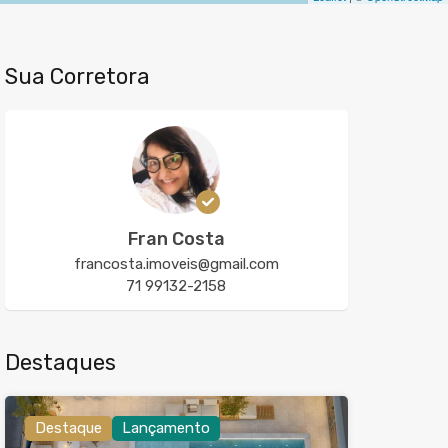
Sua Corretora
Fran Costa
francosta.imoveis@gmail.com
71 99132-2158
Destaques
Destaque
Lançamento