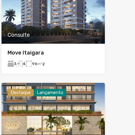
Consulte
Move Itaigara
3
96
m²
4
2
Destaque
Lançamento