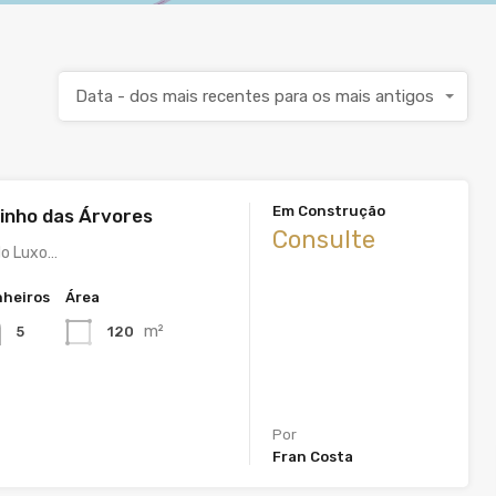
Data - dos mais recentes para os mais antigos
Em Construção
inho das Árvores
Consulte
do Luxo…
heiros
Área
m²
120
5
Por
Fran Costa