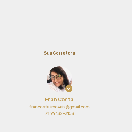
Sua Corretora
Fran Costa
francosta.imoveis@gmail.com
71 99132-2158