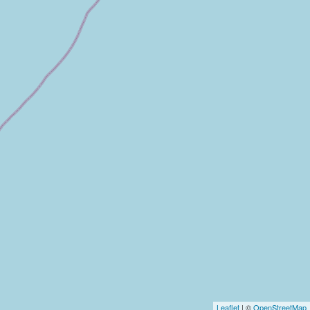
Leaflet
| ©
OpenStreetMap