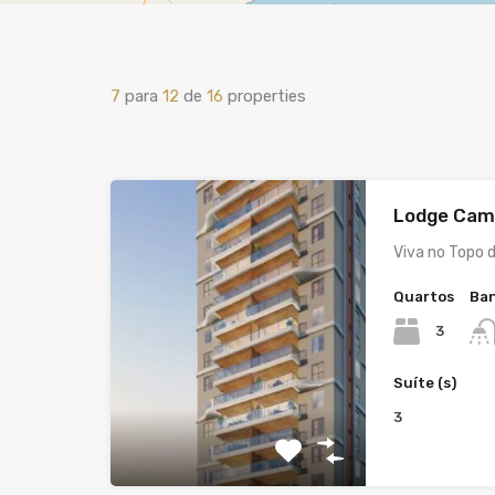
7
para
12
de
16
properties
Lodge Cam
Viva no Topo 
Quartos
Ban
3
Suíte (s)
3