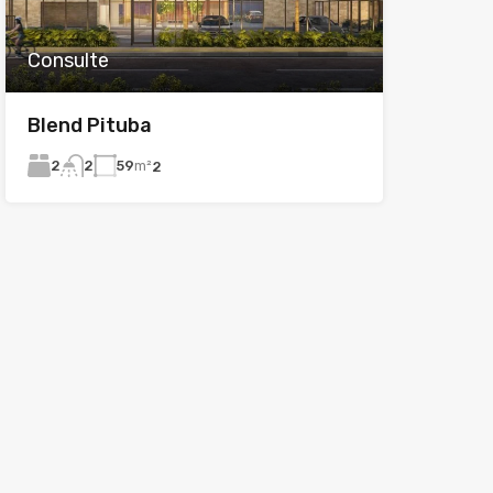
Consulte
Blend Pituba
2
59
m²
2
2