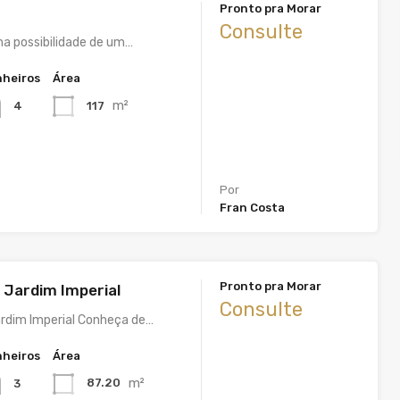
Pronto pra Morar
Consulte
ma possibilidade de um…
heiros
Área
m²
117
4
Por
Fran Costa
Pronto pra Morar
l Jardim Imperial
Consulte
ardim Imperial Conheça de…
heiros
Área
m²
87.20
3