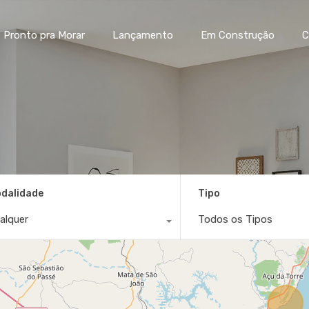
Home
Pronto pra Morar
La
Pronto pra Morar
Lançamento
Em Construção
C
dalidade
Tipo
alquer
Todos os Tipos