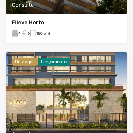
Consulte
Elleve Horto
4
150
m²
6
4
Destaque
Lançamento