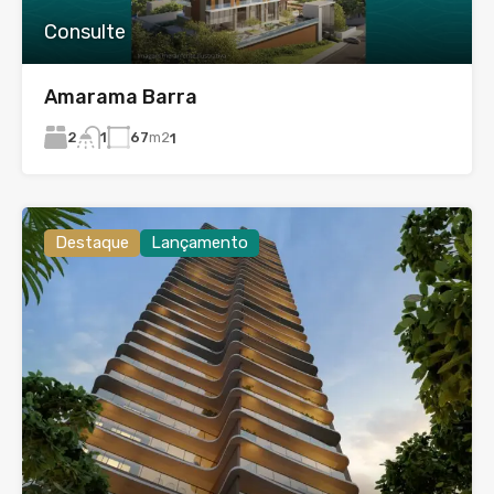
Consulte
Amarama Barra
2
67
m2
1
1
Destaque
Lançamento