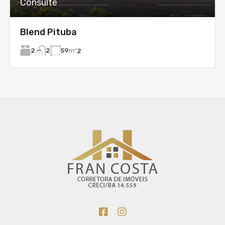
Consulte
Blend Pituba
2
59
m²
2
2